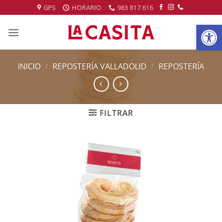
Saltar
GPS
HORARIO
983 817 616
al
Abrir
contenido
INICIO
/
REPOSTERÍA VALLADOLID
/
REPOSTERÍA
FILTRAR