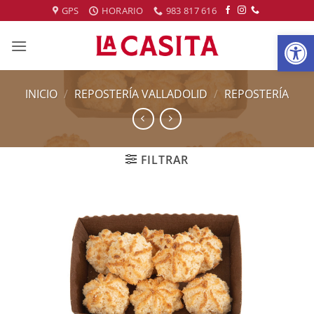
Saltar
GPS
HORARIO
983 817 616
al
Abrir
contenido
INICIO
/
REPOSTERÍA VALLADOLID
/
REPOSTERÍA
FILTRAR